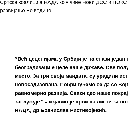
Српска коалиција НАДА коју чине Нови ДСС и ПОКС
развијање Војводине.
”Већ деценијама у Србији је на снази један
београдизације целе наше државе. Све полу
место. За три своја мандата, су урадили ис
новосадизована. Побринућемо се да се Во
равномерно развија. Сваки део наше покрај
заслужује.” – изјавио је први на листи за п
НАДА, др Бранислав Ристивојевић.