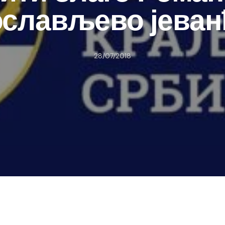
слављево јева
28/07/2018