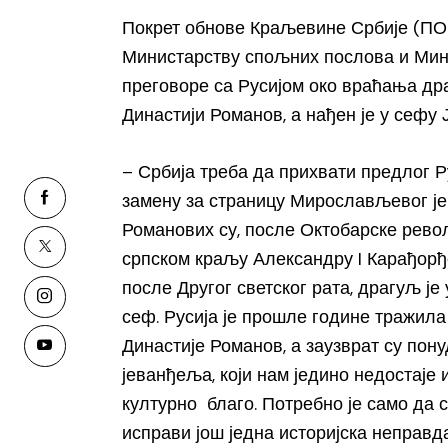
Покрет обнове Краљевине Србије (ПО
Министарству спољних послова и Мини
преговоре са Русијом око враћања дра
Династији Романов, а нађен је у сефу 
– Србија треба да прихвати предлог 
замену за страницу Мирослављевог ј
Романових су, после Октобарске рево
српском краљу Александру I Карађорђе
после Другог светског рата, драгуљ је
сеф. Русија је прошле године тражила
Династије Романов, а заузврат су пон
јеванђеља, који нам једино недостаје 
културно благо. Потребно је само да с
исправи још једна историјска неправда