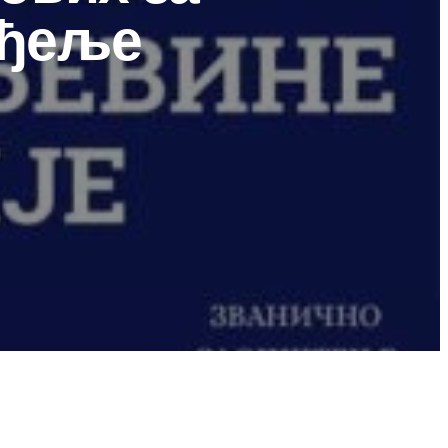
нђеље