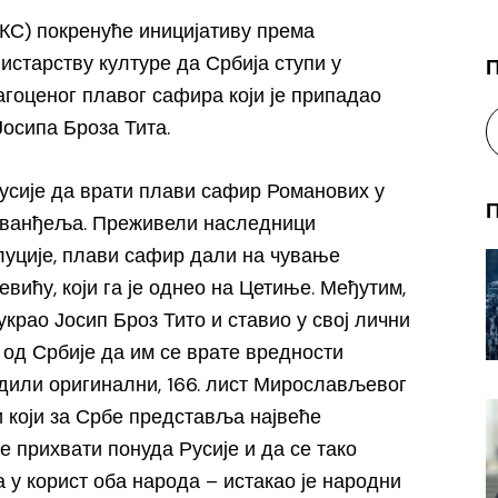
КС) покренуће иницијативу према
старству културе да Србија ступи у
гоценог плавог сафира који је припадао
Јосипа Броза Тита.
Русије да врати плави сафир Романових у
еванђеља. Преживели наследници
луције, плави сафир дали на чување
вићу, који га је однео на Цетиње. Међутим,
 украо Јосип Броз Тито и ставио у свој лични
 од Србије да им се врате вредности
удили оригинални, 166. лист Мирослављевог
и који за Србе представља највеће
е прихвати понуда Русије и да се тако
 у корист оба народа – истакао је народни