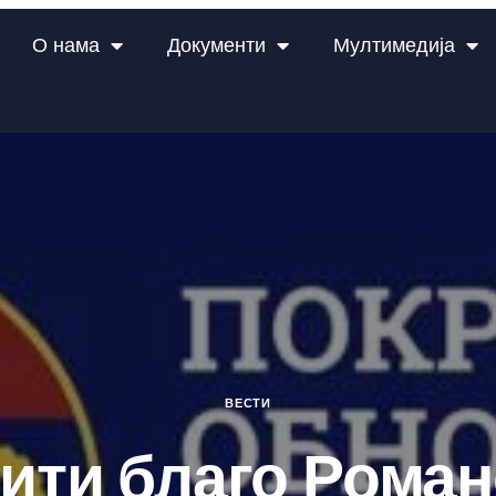
О нама
Документи
Мултимедија
ВЕСТИ
ити благо Роман