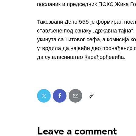
посланик и председник ПОКС Жика Гој
Такозвани Депо 555 је формиран посл
стављене под ознаку „државна тајна“. 
укинута са Титовог сефа, а комисија к
утврдила да највећи део пронађених с
да су власништво Карађорђевића.
Leave a comment