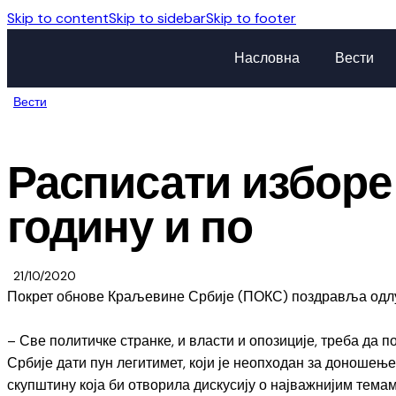
Skip to content
Skip to sidebar
Skip to footer
Насловна
Вести
Вести
Расписати изборе
годину и по
21/10/2020
Покрет обнове Краљевине Србије (ПОКС) поздравља одлуку
– Све политичке странке, и власти и опозиције, треба да 
Србије дати пун легитимет, који је неопходан за доношењ
скупштину која би отворила дискусију о најважнијим темам