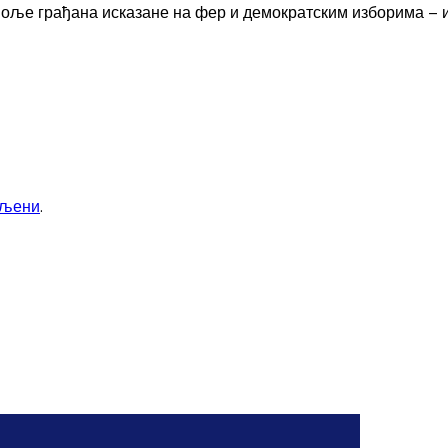
воље грађана исказане на фер и демократским изборима – и
вљени
.