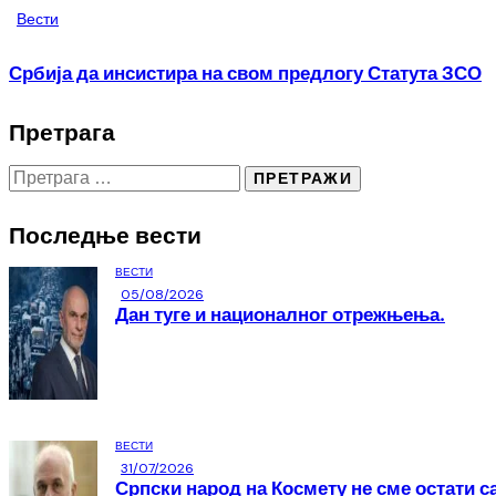
Вести
Србија да инсистира на свом предлогу Статута ЗСО
Претрага
Последње вести
ВЕСТИ
05/08/2026
Дан туге и националног отрежњења.
ВЕСТИ
31/07/2026
Српски народ на Космету не сме остати с