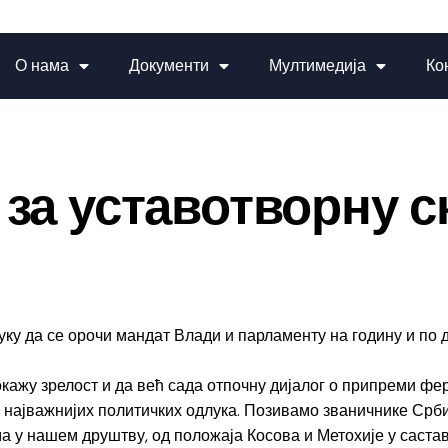
О нама
Документи
Мултимедија
Ко
 за уставотворну с
 да се орочи мандат Влади и парламенту на годину и по д
покажу зрелост и да већ сада отпочну дијалог о припреми фе
е најважнијих политичких одлука. Позивамо званичнике Срби
а у нашем друштву, од положаја Косова и Метохије у састав