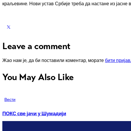
краљевине. Нови устав Србије треба да настане из јасне 
Leave a comment
Жао нам је, да би поставили коментар, морате
бити прија
You May Also Like
Вести
ПОКС све јачи у Шумадији