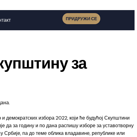
ПРИДРУЖИ СЕ
нтакт
купштину за
ана.
р и демократских избора 2022, који ће будућој Скупштини
је да за годину и по дана распишу изборе за уставотворну
у Србије, па до теме облика владавине, републике или