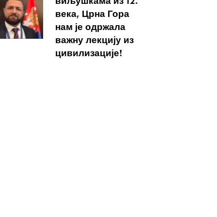
виљушкама из 12.
века, Црна Гора
нам је одржала
важну лекцију из
цивилизације!