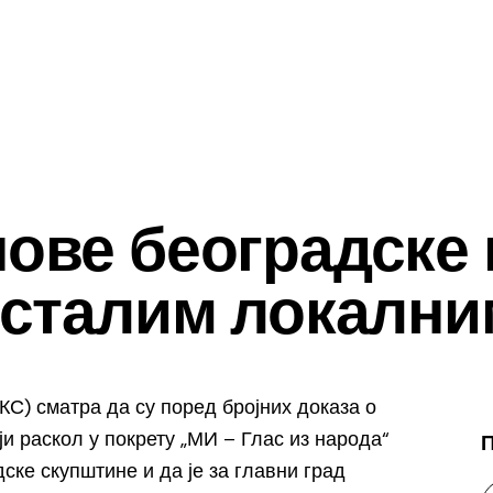
нове београдске
 осталим локални
С) сматра да су поред бројних доказа о
и раскол у покрету „МИ – Глас из народа“
ке скупштине и да је за главни град