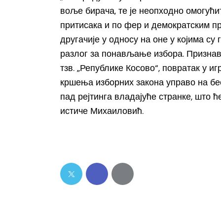
воље бирача, те је неопходно омогући
притисака и по фер и демократским п
другачије у односу на оне у којима су 
разлог за понављање избора. Призна
тзв. „Републике Косово“, повратак у иг
кршења изборних закона управо на бе
пад рејтинга владајуће странке, што ћ
истиче Михаиловић.