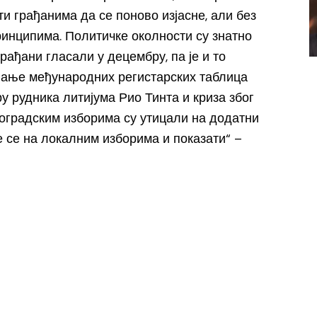
ти грађанима да се поново изјасне, али без
ринципима. Политичке околности су знатно
грађани гласали у децембру, па је и то
вање међународних регистарских таблица
ру рудника литијума Рио Тинта и криза због
оградским изборима су утицали на додатни
е се на локалним изборима и показати“ –