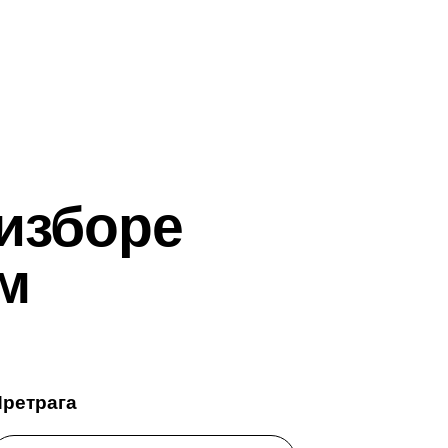
 изборе
м
Претрага