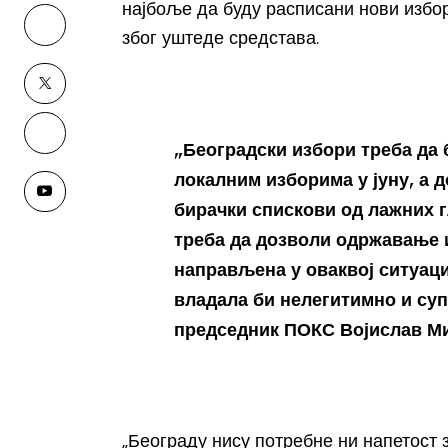
најбоље да буду расписани нови избор
због уштеде средстава.
„Београдски избори треба да 
локалним изборима у јуну, а д
бирачки спискови од лажних гл
треба да дозволи одржавање и
направљена у оваквој ситуаци
владала би нелегитимно и суп
председник ПОКС Војислав М
„Београду нису потребне ни напетост 