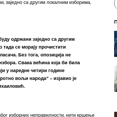
и, заједно са другим локалним изборима,
буду одржани заједно са другим
о тада се морају прочистити
асача. Без тога, опозиција не
збора. Свака већина која би била
ји у наредне четири године
ротно вољи народа“ – изјавио је
ихаиловић.
због изборних неправилности, нити кршење