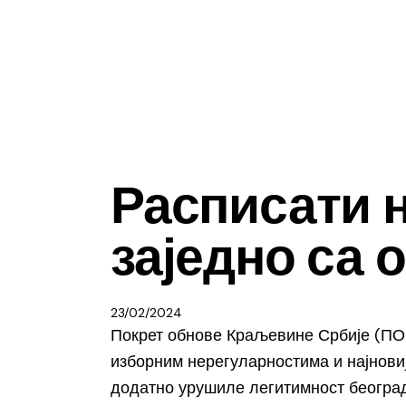
ВЕСТИ
Расписати 
заједно са
23/02/2024
Покрет обнове Краљевине Србије (ПОК
изборним нерегуларностима и најновиј
додатно урушиле легитимност београдс