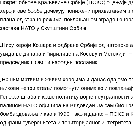
Покрет обнове Краљевине Србије (ПОКС) оцењује д
хероји ове борбе дочекују понижени прихватањем 
плана од стране режима, поклањањем зграде Генер
заставе НАТО у Скупштини Србије.
„Нису хероји Кошара и одбране Србије од натовске 
укидање динара и ћирилице на Косову и Метохији“ –
председник ПОКС и народни посланик.
„Нашим мртвим и живим херојима и данас одајемо поч
њихови непријатељи помогнути онима који поклања
Генералштаба и крше политику војне неутралности
палицом НАТО официра на Видовдан. Ја сам био Гр
бомбардовања и као и 1999. тако и данас – ПОКС и 
одбрани суверенитета и територијалног интегритета