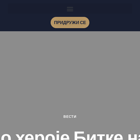
ПРИДРУЖИ СЕ
ВЕСТИ
о хероје Битке 