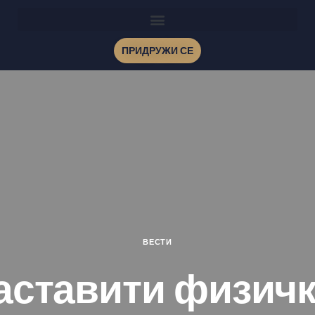
ПРИДРУЖИ СЕ
ВЕСТИ
аставити физичк