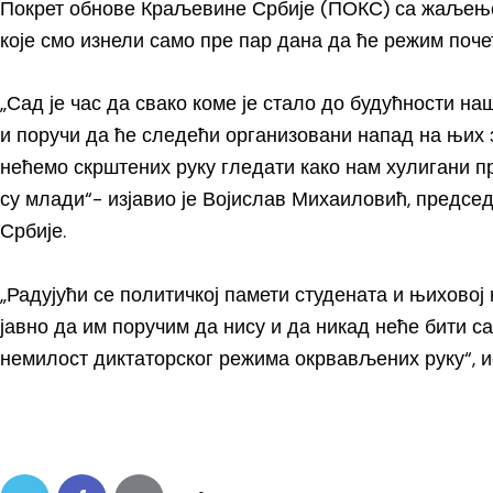
Покрет обнове Краљевине Србије (ПОКС) са жаљење
које смо изнели само пре пар дана да ће режим поче
„Сад је час да свако коме је стало до будућности н
и поручи да ће следећи организовани напад на њих з
нећемо скрштених руку гледати како нам хулигани пре
су млади“- изјавио је Војислав Михаиловић, предс
Србије.
„Радујући се политичкој памети студената и њихово
јавно да им поручим да нису и да никад неће бити с
немилост диктаторског режима окрвављених руку“, и