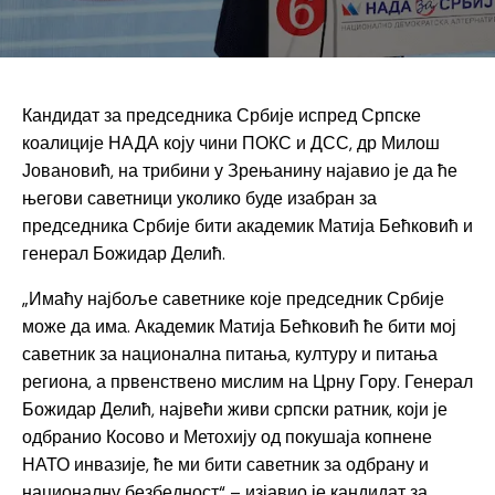
Кандидат за председника Србије испред Српске
коалиције НАДА коју чини ПОКС и ДСС, др Милош
Јовановић, на трибини у Зрењанину најавио је да ће
његови саветници уколико буде изабран за
председника Србије бити академик Матија Бећковић и
генерал Божидар Делић.
„Имаћу најбоље саветнике које председник Србије
може да има. Академик Матија Бећковић ће бити мој
саветник за национална питања, културу и питања
региона, а првенствено мислим на Црну Гору. Генерал
Божидар Делић, највећи живи српски ратник, који је
одбранио Косово и Метохију од покушаја копнене
НАТО инвазије, ће ми бити саветник за одбрану и
националну безбедност“ – изјавио је кандидат за