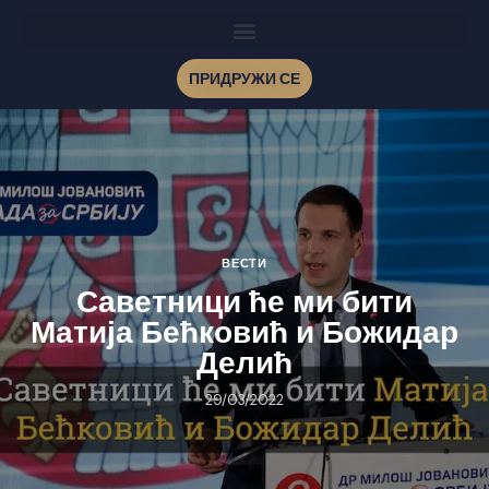
ПРИДРУЖИ СЕ
ВЕСТИ
Саветници ће ми бити
Матија Бећковић и Божидар
Делић
29/03/2022