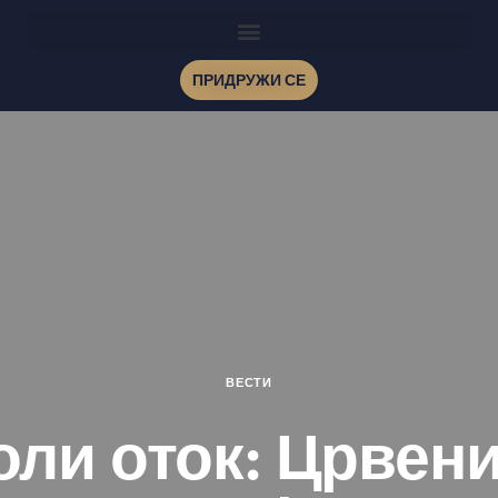
ПРИДРУЖИ СЕ
ВЕСТИ
оли оток: Црвени