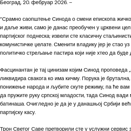
Београд, 20. фебруар 2026. –
“Срамно саопштење Синода о смени епископа жичког
и даље живи, само је данас преобучен у црквени це
партијског поднеска; извели сте класичну стаљинисти
комунистичке џелате. Сменити владику јер је стао уз 
политичко стрељање пастира који није хтео да буде д
Фасцинантан је тај цинизам којим Синод проповеда „
ликвидира свакога ко има кичму. Порука је брутална,
понижење народа и љубите скуте режиму, па ће вам 
да пружите руку српској младости, тада Синод вади 
батинаша. Очигледно је да је у данашњој Србији већи
партијску касу.
Трон Светог Саве претворили сте у услужни сервис