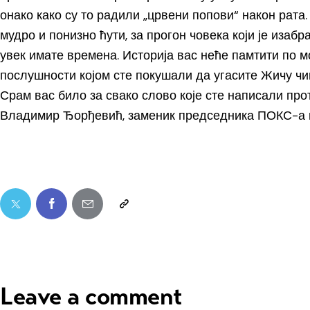
онако како су то радили „црвени попови“ након рата
мудро и понизно ћути, за прогон човека који је изабр
увек имате времена. Историја вас неће памтити по мо
послушности којом сте покушали да угасите Жичу чи
Срам вас било за свако слово које сте написали про
Владимир Ђорђевић, заменик председника ПОКС-а и
Leave a comment