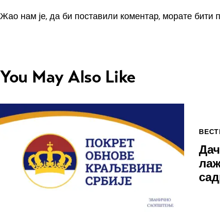
Жао нам је, да би поставили коментар, морате
бити 
You May Also Like
ВЕСТ
Дач
лаж
са