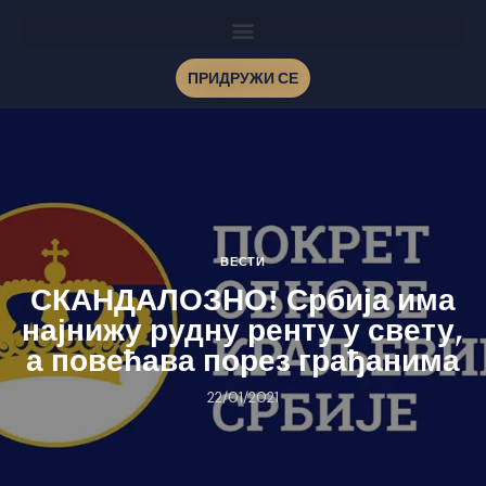
ПРИДРУЖИ СЕ
ВЕСТИ
СКАНДАЛОЗНО! Србија има
најнижу рудну ренту у свету,
а повећава порез грађанима
22/01/2021