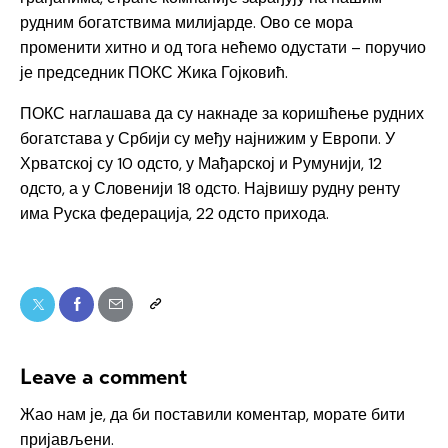
рудним богатствима милијарде. Ово се мора
променити хитно и од тога нећемо одустати – поручио
је председник ПОКС Жика Гојковић.
ПОКС наглашава да су накнаде за коришћење рудних
богатстава у Србији су међу најнижим у Европи. У
Хрватској су 10 одсто, у Мађарској и Румунији, 12
одсто, а у Словенији 18 одсто. Највишу рудну ренту
има Руска федерација, 22 одсто прихода.
Leave a comment
Жао нам је, да би поставили коментар, морате
бити
пријављени
.