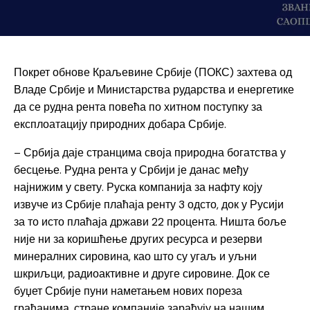
Покрет обнове Краљевине Србије (ПОКС) захтева од
Владе Србије и Министарства рударства и енергетике
да се рудна рента повећа по хитном поступку за
експлоатацију природних добара Србије.
– Србија даје странцима своја природна богатства у
бесцење. Рудна рента у Србији је данас међу
најнижим у свету. Руска компанија за нафту коју
извуче из Србије плаћаја ренту 3 одсто, док у Русији
за то исто плаћаја држави 22 процента. Ништа боље
није ни за коришћење других ресурса и резерви
минералних сировина, као што су угаљ и уљни
шкриљци, радиоактивне и друге сировине. Док се
буџет Србије пуни наметањем нових пореза
грађанима, стране компаније зарађују на нашим