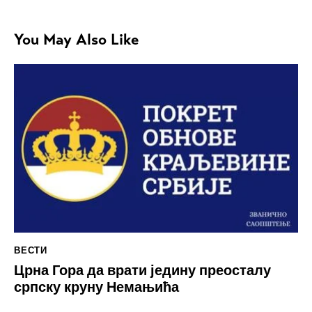
You May Also Like
ВЕСТИ
Црна Гора да врати једину преосталу
српску круну Немањића