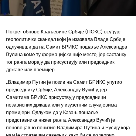
Покрет обнове Краљевине Србије (ПОКС) осуђује
геополитички скандал који је изазвала Владе Србије
одлучивши да на Самит БРИКС пошаље Александра
Вулина коме ту формацијски није место, јер састанку
тог ранга морају да присуствују или председник
државе или премијер.
„Владимир Путин је позив на Самит БРИКС упутио
председнику Србије, Александру Вучићу, јер
Самитима БРИКС присуствују председници
независних држава или у изузетним случајевима
премијери. Одлуком да у Казањ пошаље
представника нижег ранга, Александар Вучић је
поново јавно понизио Владимира Путина и Русију која
нам је стратешки савезник, како би се додворио