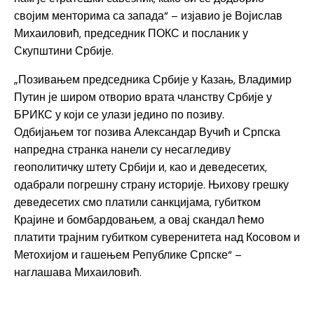
својим менторима са запада“ – изјавио је Војислав
Михаиловић, председник ПОКС и посланик у
Скупштини Србије.
„Позивањем председника Србије у Казањ, Владимир
Путин је широм отворио врата чланству Србије у
БРИКС у који се улази једино по позиву.
Одбијањем тог позива Александар Вучић и Српска
напредна странка нанели су несагледиву
геополитичку штету Србији и, као и деведесетих,
одабрали погрешну страну историје. Њихову грешку
деведесетих смо платили санкцијама, губитком
Крајине и бомбардовањем, а овај скандал ћемо
платити трајним губитком суверенитета над Косовом и
Метохијом и гашењем Републике Српске“ –
наглашава Михаиловић.