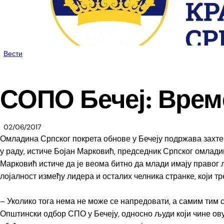
Вести
СОПО Бечеј: Време
02/06/2017
Омладина Српског покрета обнове у Бечеју подржава захте
у раду, истиче Бојан Марковић, председник Српског омлади
Марковић истиче да је веома битно да млади имају правог 
лојалност између лидера и осталих челника странке, који т
– Уколико тога нема не може се напредовати, а самим тим 
Општински одбор СПО у Бечеју, односно људи који чине ову