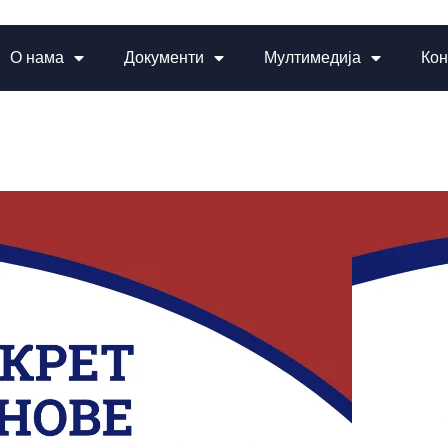
О нама
Документи
Мултимедија
Кон