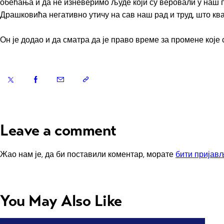
обећања и да не изневеримо људе који су веровали у наш п
Драшковића негативно утичу на сав наш рад и труд, што к
Он је додао и да сматра да је право време за промене које
Leave a comment
Жао нам је, да би поставили коментар, морате
бити пријав
You May Also Like