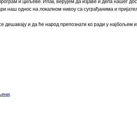
рограм и циљеве. Ипак, верујем да изјаве и дела нашег дос
вари наш однос на локалном нивоу са суграђанима и пријат
 се дешавају и да ће народ препознати ко ради у најбољем и
љени
.