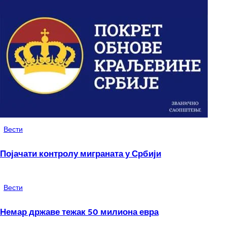
Вести
Појачати контролу миграната у Србији
Вести
Немар државе тежак 50 милиона евра