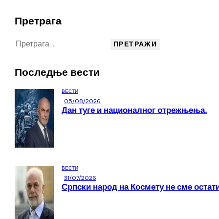
Претрага
Последње вести
ВЕСТИ
05/08/2026
Дан туге и националног отрежњења.
ВЕСТИ
31/07/2026
Српски народ на Космету не сме остати