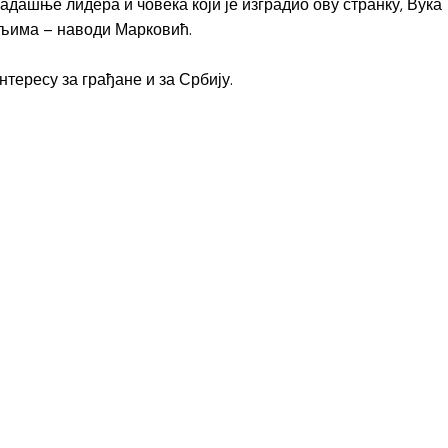
адашње лидера и човека који је изградио ову странку, Вука
ељима – наводи Марковић.
нтересу за грађане и за Србију.