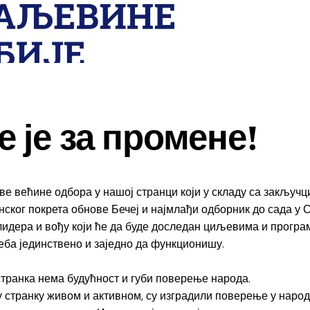
 је за промене!
ве већине одбора у нашој странци који у складу са закљу
нског покрета обнове Бечеј и најмлађи одборник до сада у 
лидера и вођу који ће да буде доследан циљевима и програм
реба јединствено и заједно да функционишу.
странка нема будућност и губи поверење народа.
 странку живом и активном, су изградили поверење у народу