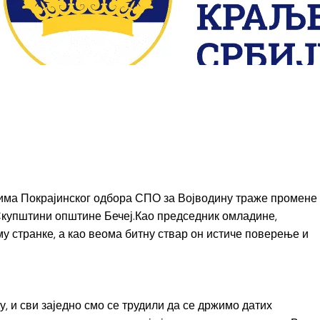
чцима Покрајинског одбора СПО за Војводину траже промене
Скупштини општине Бечеј.
Као председник омладине,
у странке, а као веома битну ствар он истиче поверење и
, и сви заједно смо се трудили да се држимо датих