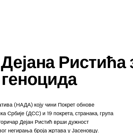
Дејана Ристића 
 геноцида
тива (НАДА) коју чини Покрет обнове
 Србије (ДСС) и 19 покрета, странака, група
торичар Дејан Ристић врши дужност
вог негирања броја жртава у Јасеновцу.