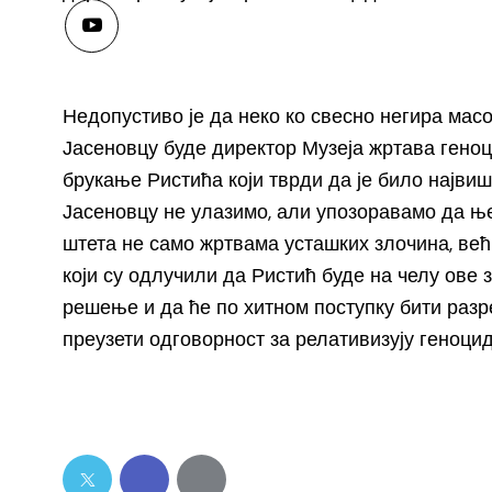
Недопустиво је да неко ко свесно негира мас
Јасеновцу буде директор Музеја жртава геноц
брукање Ристића који тврди да је било највиш
Јасеновцу не улазимо, али упозоравамо да 
штета не само жртвама усташких злочина, већ
који су одлучили да Ристић буде на челу ове з
решење и да ће по хитном поступку бити разр
преузети одговорност за релативизују геноци