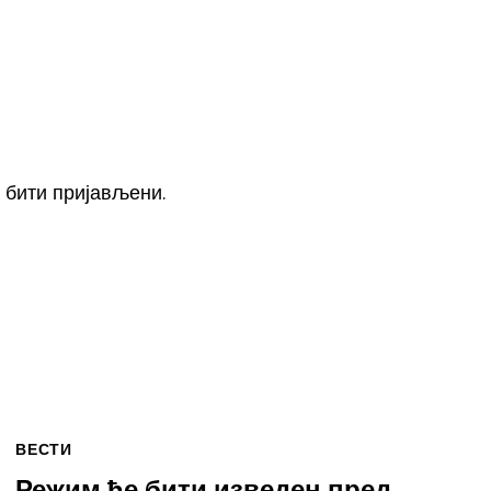
е
бити пријављени
.
ВЕСТИ
Режим ће бити изведен пред