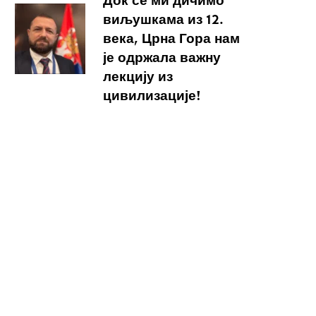
Док се ми дичимо
виљушкама из 12.
века, Црна Гора нам
је одржала важну
лекцију из
цивилизације!