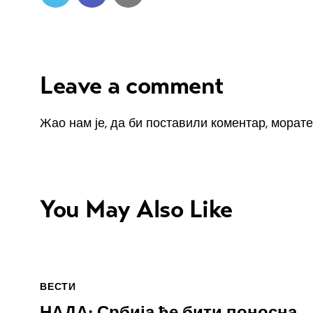
Leave a comment
Жао нам је, да би поставили коментар, морат
You May Also Like
ВЕСТИ
НАДА: Србија ће бити поносна