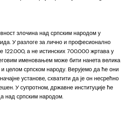
овност злочина над српским народом у
ида. У разлоге за лично и професионално
е 122.000, а не истинских 700.000 жртава у
његовим именовањем може бити нанета велика
 и целом српском народу. Верујемо да ће они
начајне установе, схватити да је он несрећно
ешен. У супротном, државне институције ће
да над српским народом.