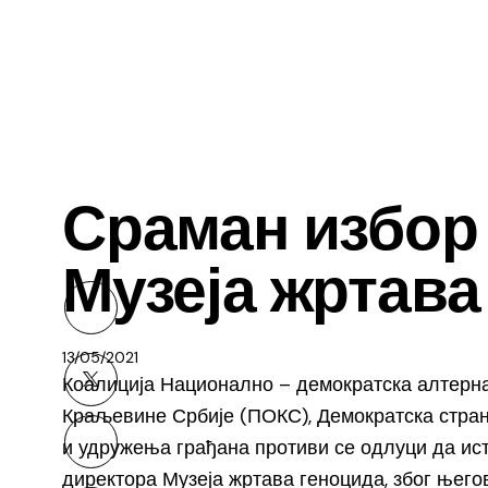
ВЕСТИ
Сраман избор 
Музеја жртава
13/05/2021
Коалиција Национално – демократска алтерна
Краљевине Србије (ПОКС), Демократска странка
и удружења грађана противи се одлуци да ис
директора Музеја жртава геноцида, због њего