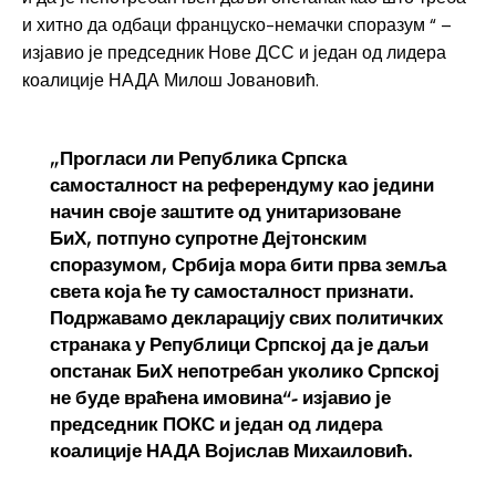
и хитно да одбаци француско-немачки споразум “ –
изјавио је председник Нове ДСС и један од лидера
коалиције НАДА Милош Јовановић.
„Прогласи ли Република Српска
самосталност на референдуму као једини
начин своје заштите од унитаризоване
БиХ, потпуно супротне Дејтонским
споразумом, Србија мора бити прва земља
света која ће ту самосталност признати.
Подржавамо декларацију свих политичких
странака у Републици Српској да је даљи
опстанак БиХ непотребан уколико Српској
не буде враћена имовина“- изјавио је
председник ПОКС и један од лидера
коалиције НАДА Војислав Михаиловић.