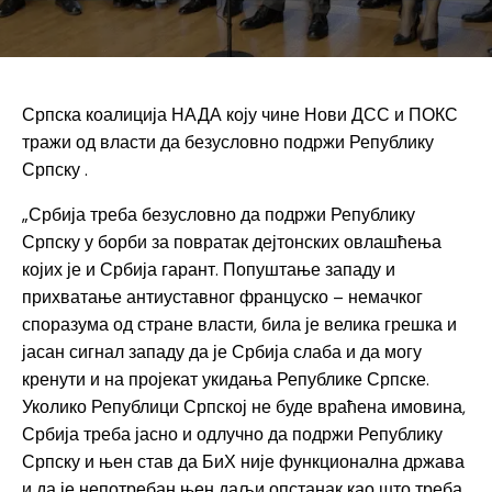
Српска коалиција НАДА коју чине Нови ДСС и ПОКС
тражи од власти да безусловно подржи Републику
Српску .
„Србија треба безусловно да подржи Републику
Српску у борби за повратак дејтонских овлашћења
којих је и Србија гарант. Попуштање западу и
прихватање антиуставног француско – немачког
споразума од стране власти, била је велика грешка и
јасан сигнал западу да је Србија слаба и да могу
кренути и на пројекат укидања Републике Српске.
Уколико Републици Српској не буде враћена имовина,
Србија треба јасно и одлучно да подржи Републику
Српску и њен став да БиХ није функционална држава
и да је непотребан њен даљи опстанак као што треба