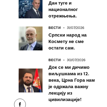
Дан туге и
националног
отрежњења.
31/07/2026
ВЕСТИ
Српски народ на
Космету не сме
остати сам.
30/07/2026
ВЕСТИ
Док се ми дичимо
виљушкама из 12.
века, Црна Гора нам
је одржала важну
лекцију из
цивилизације!