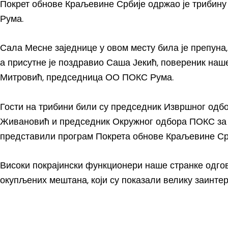
Покрет обнове Краљевине Србије одржао је трибину
Рума.
Сала Месне заједнице у овом месту била је препуна,
а присутне је поздравио Саша Јекић, повереник наше
Митровић, председница ОО ПОКС Рума.
Гости на трибини били су председник Извршног одб
Живановић и председник Окружног одбора ПОКС за С
представили програм Покрета обнове Краљевине Ср
Високи покрајински функционери наше странке одгов
окупљених мештана, који су показали велику заинте