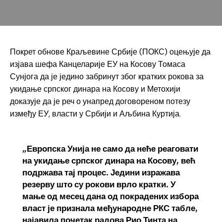
Покрет обнове Краљевине Србије (ПОКС) оцењује да
изјава шефа Канцеларије ЕУ на Косову Томаса
Сунјога да је једино забринут због кратких рокова за
укидање српског динара на Косову и Метохији
доказује да је реч о унапред договореном потезу
између ЕУ, власти у Србији и Аљбина Куртија.
„Европска Унија не само да неће реаговати
на укидање српског динара на Косову, већ
подржава тај процес. Једини изражава
резерву што су рокови врло кратки. У
мање од месец дана од покрадених избора
власт је признала међународне РКС табле,
најавила почетак радова Рио Тинта на