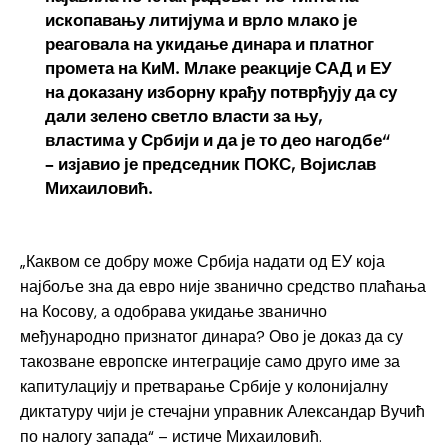
ископавању литијума и врло млако је
реаговала на укидање динара и платног
промета на КиМ. Млаке реакције САД и ЕУ
на доказану изборну крађу потврђују да су
дали зелено светло власти за њу,
властима у Србији и да је то део нагодбе“
– изјавио је председник ПОКС, Војислав
Михаиловић.
„Каквом се добру може Србија надати од ЕУ која
најбоље зна да евро није званично средство плаћања
на Косову, а одобрава укидање званично
међународно признатог динара? Ово је доказ да су
такозване европске интеграције само друго име за
капитулацију и претварање Србије у колонијалну
диктатуру чији је стечајни управник Александар Вучић
по налогу запада“ – истиче Михаиловић.