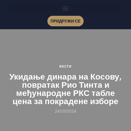
ПРИДРУЖИ СЕ
ВЕСТИ
Укидање динара на Косову,
повратак Рио Тинта и
међународне РКС табле
цена за покрадене изборе
24/01/2024