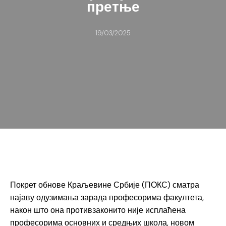
претње
19/03/2025
Покрет обнове Краљевине Србије (ПОКС) сматра
најаву одузимања зарада професорима факултета,
након што она противзаконито није исплаћена
професорима основних и средњих школа, новом