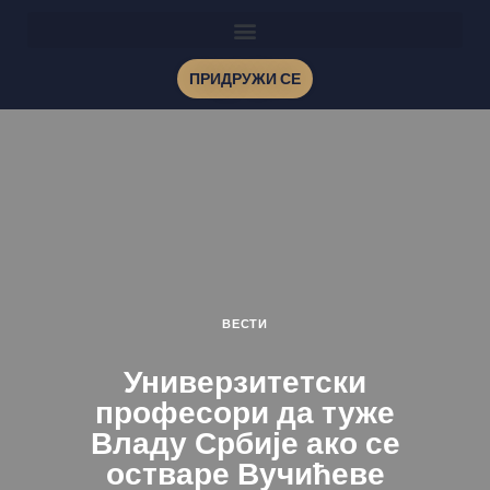
ПРИДРУЖИ СЕ
ВЕСТИ
Универзитетски
професори да туже
Владу Србије ако се
остваре Вучићеве