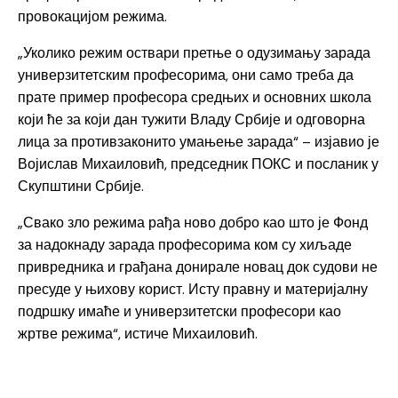
провокацијом режима.
„Уколико режим оствари претње о одузимању зарада
универзитетским професорима, они само треба да
прате пример професора средњих и основних школа
који ће за који дан тужити Владу Србије и одговорна
лица за противзаконито умањење зарада“ – изјавио је
Војислав Михаиловић, председник ПОКС и посланик у
Скупштини Србије.
„Свако зло режима рађа ново добро као што је Фонд
за надокнаду зарада професорима ком су хиљаде
привредника и грађана донирале новац док судови не
пресуде у њихову корист. Исту правну и материјалну
подршку имаће и универзитетски професори као
жртве режима“, истиче Михаиловић.