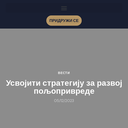
ПРИДРУЖИ СЕ
ВЕСТИ
Усвојити стратегију за развој
пољопривреде
05/12/2023