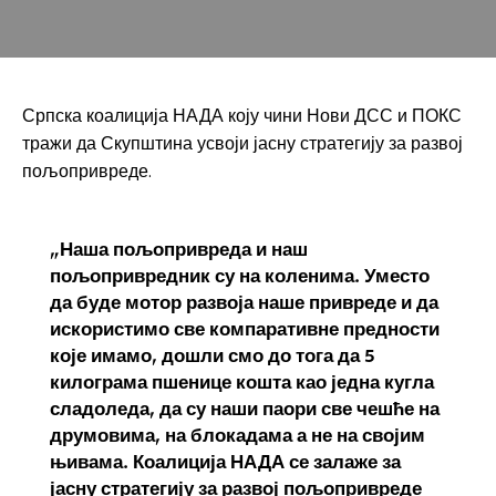
Српска коалиција НАДА коју чини Нови ДСС и ПОКС
тражи да Скупштина усвоји јасну стратегију за развој
пољопривреде.
„Наша пољопривреда и наш
пољопривредник су на коленима. Уместо
да буде мотор развоја наше привреде и да
искористимо све компаративне предности
које имамо, дошли смо до тога да 5
килограма пшенице кошта као једна кугла
сладоледа, да су наши паори све чешће на
друмовима, на блокадама а не на својим
њивама. Коалиција НАДА се залаже за
јасну стратегију за развој пољопривреде