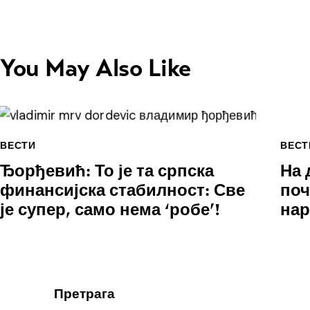
You May Also Like
ВЕСТИ
ВЕСТ
Ђорђевић: То је та српска
На 
финансијска стабилност: Све
поч
је супер, само нема ‘робе’!
нар
Претрага