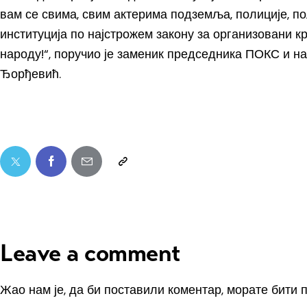
вам се свима, свим актерима подземља, полиције, п
институција по најстрожем закону за организовани к
народу!“, поручио је заменик председника ПОКС и 
Ђорђевић.
Leave a comment
Жао нам је, да би поставили коментар, морате
бити 