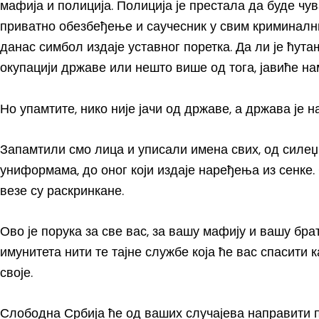
мафија и полиција. Полиција је престала да буде чу
приватно обезбеђење и саучесник у свим криминал
данас симбол издаје уставног поретка. Да ли је ћу
окупацији државе или нешто више од тога, јавиће на
Но упамтите, нико није јачи од државе, а држава је н
Запамтили смо лица и уписали имена свих, од силеџи
униформама, до оног који издаје наређења из сенке.
везе су раскринкане.
Ово је порука за све вас, за вашу мафију и вашу брат
имунитета нити те тајне службе која ће вас спасити 
своје.
Слободна Србија ће од ваших случајева направити п