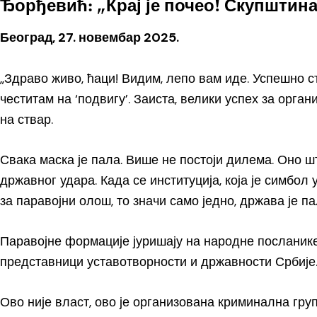
Ђорђевић: „Крај је почео! Скупштина
Београд, 27. новембар 2025.
„Здраво живо, ћаци! Видим, лепо вам иде. Успешно с
честитам на ‘подвигу’. Заиста, велики успех за орга
на ствар.
Свака маска је пала. Више не постоји дилема. Оно шт
државног удара. Када се институција, која је симбол
за паравојни олош, то значи само једно, држава је па
Паравојне формације јуришају на народне посланике
представници уставотворности и државности Србије
Ово није власт, ово је организована криминална груп