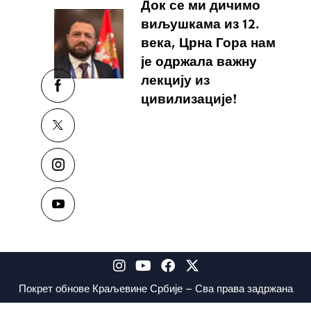
Док се ми дичимо
виљушкама из 12.
века, Црна Гора нам
је одржала важну
лекцију из
цивилизације!
Покрет обнове Краљевине Србије – Сва права задржана