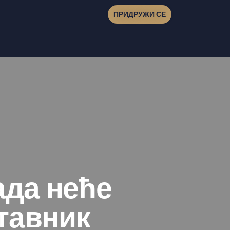
ПРИДРУЖИ СЕ
ада неће
тавник