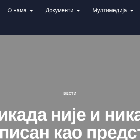
О нама
Документи
Мултимедија
ВЕСТИ
икада није и ник
уписан као предс