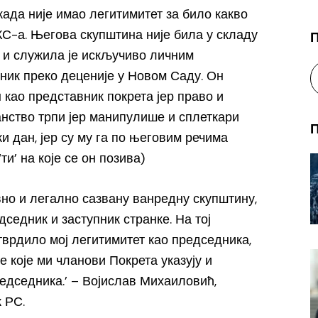
ада није имао легитимитет за било какво
-а. Његова скупштина није била у складу
у и служила је искључиво личним
дник преко деценије у Новом Саду. Он
 као представник покрета јер право и
анство трпи јер манипулише и сплеткари
ки дан, јер су му га по његовим речима
ти’ на које се он позива)
но и легално сазвану ванредну скупштину,
дседник и заступник странке. На тој
тврдило мој легитимитет као председника,
 које ми чланови Покрета указују и
редседника.’ – Војислав Михаиловић,
 РС.