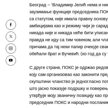
Београд – ‘Владимир Јелић нема и ник
заузимање функције председника ПОКС
са статутом, није имала правну основ
амбицијама као и режиму чији је сара
никада није и никада неће бити уписан
правда не иду са тим човеком, али чл
причама да тај неки папир очекује сва
обећали брат и Вучевић. (ко год да су ‘
С друге стране, ПОКС је одржао редов
коју сам организовао као законити пре
скупштини чланство је једногласно по
што јасно показује подршку и поверење
утврђује моју званичну позицију као п
председник ПОКС и народни посланик