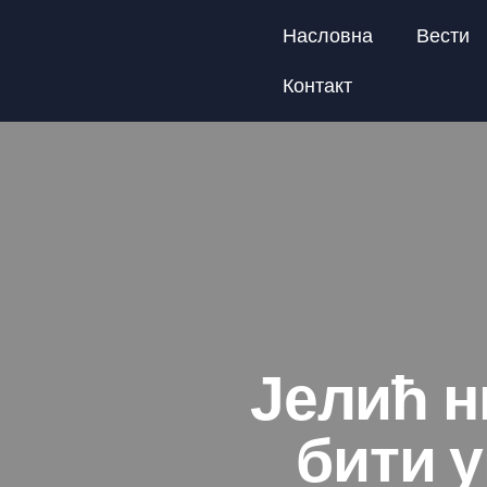
Насловна
Вести
Контакт
Јелић н
бити 