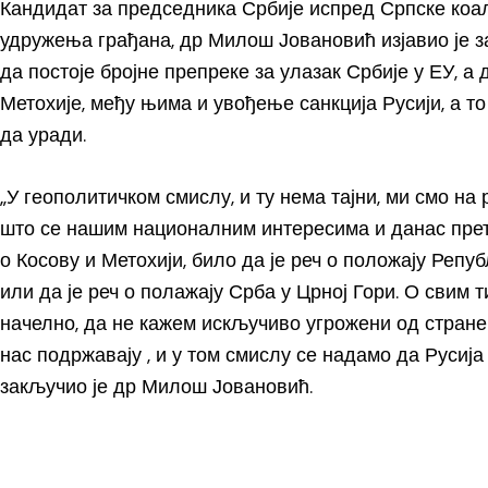
Кандидат за председника Србије испред Српске коа
удружења грађана, др Милош Јовановић изјавио је з
да постоје бројне препреке за улазак Србије у ЕУ, а
Метохије, међу њима и увођење санкција Русији, а то
да уради.
„У геополитичком смислу, и ту нема тајни, ми смо на 
што се нашим националним интересима и данас прети
о Косову и Метохији, било да је реч о положају Репу
или да је реч о полажају Срба у Црној Гори. О свим 
начелно, да не кажем искључиво угрожени од стране
нас подржавају , и у том смислу се надамо да Русија
закључио је др Милош Јовановић.