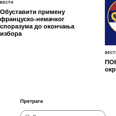
ВЕСТИ
Обуставити примену
француско-немачког
споразума до окончања
избора
ВЕСТ
ПОК
окр
Претрага