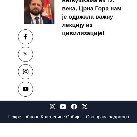
виљушкама из 12.
века, Црна Гора нам
је одржала важну
лекцију из
цивилизације!
Покрет обнове Краљевине Србије – Сва права задржана