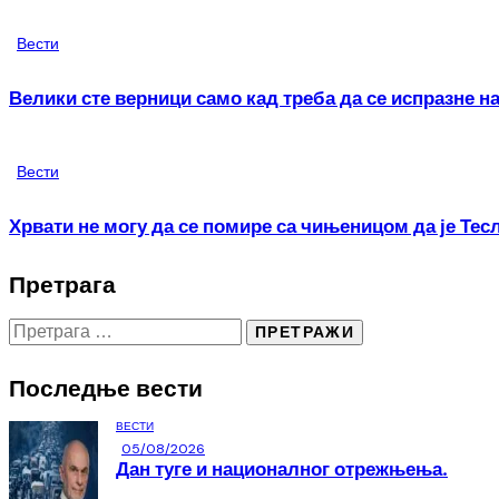
Вести
Велики сте верници само кад треба да се испразне н
Вести
Хрвати не могу да се помире са чињеницом да је Тес
Претрага
Последње вести
ВЕСТИ
05/08/2026
Дан туге и националног отрежњења.