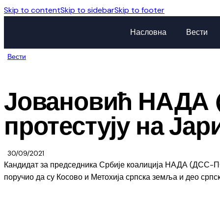
Skip to content
Skip to sidebar
Skip to footer
Насловна
Вести
Вести
Јовановић НАДА 
протестују на Ја
30/09/2021
Кандидат за председника Србије коалиција НАДА (ДСС-ПО
поручио да су Косово и Метохија српска земља и део српс