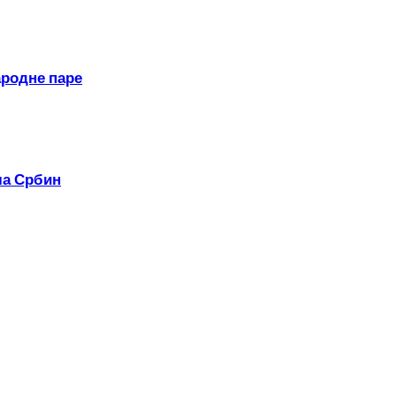
ародне паре
ла Србин