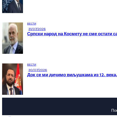
ВЕСТИ
31/07/2026
Српски народ на Космету не сме остати с
ВЕСТИ
30/07/2026
Док се ми дичимо виљушкама из 12. века,
По