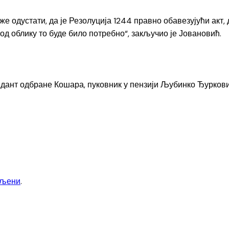
е одустати, да је Резолуција 1244 правно обавезујући акт, 
год облику то буде било потребно“, закључио је Јовановић.
андант одбране Кошара, пуковник у пензији Љубинко Ђурко
вљени
.