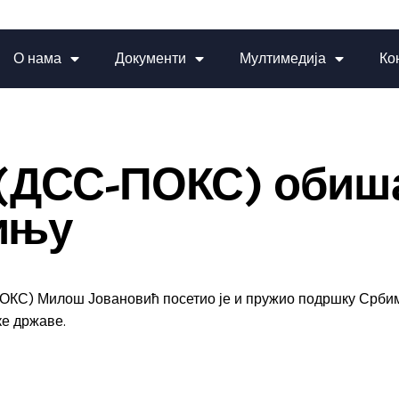
О нама
Документи
Мултимедија
Ко
(ДСС-ПОКС) обиша
рињу
КС) Милош Јовановић посетио је и пружио подршку Србима
ке државе.