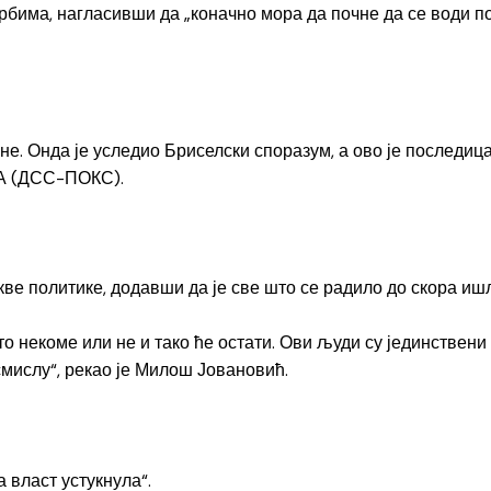
има, нагласивши да „коначно мора да почне да се води пол
не. Онда је уследио Бриселски споразум, а ово је последица
ДА (ДСС-ПОКС).
кве политике, додавши да је све што се радило до скора иш
то некоме или не и тако ће остати. Ови људи су јединствени
мислу“, рекао је Милош Јовановић.
 власт устукнула“.