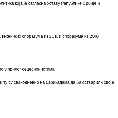
итика која је сагласна Уставу Републике Србије и
 техничких споразума из 2011. и споразума из 2016.
ло у прилог сецесионистима.
 и ту су свакодневно на барикадама да би остварили своје