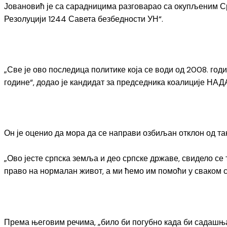
Јовановић је са сарадницима разговарао са окупљеним Срб
Резолуцији 1244 Савета безбедности УН“.
„Све је ово последица политике која се води од 2008. годи
године“, додао је кандидат за председника коалиције НА
Он је оценио да мора да се направи озбиљан отклон од та
„Ово јесте српска земља и део српске државе, свидело се 
право на нормалан живот, а ми ћемо им помоћи у сваком с
Према његовим речима, „било би погубно када би садашња