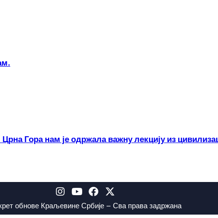
ам.
 Црна Гора нам је одржала важну лекцију из цивилиза
крет обнове Краљевине Србије – Сва права задржана