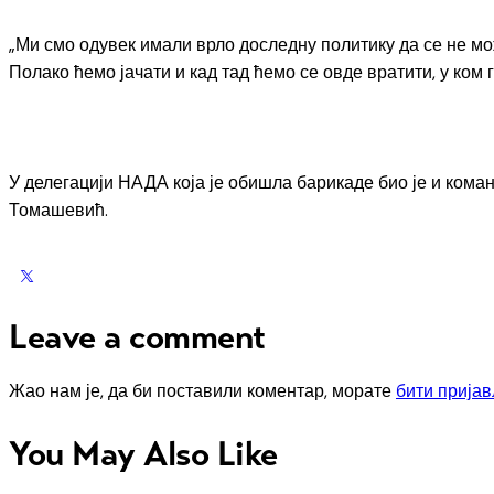
„Ми смо одувек имали врло доследну политику да се не мож
Полако ћемо јачати и кад тад ћемо се овде вратити, у ком 
У делегацији НАДА која је обишла барикаде био је и ком
Томашевић.
Leave a comment
Жао нам је, да би поставили коментар, морате
бити прија
You May Also Like