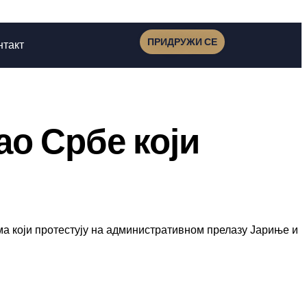
ПРИДРУЖИ СЕ
нтакт
о Србе који
 који протестују на административном прелазу Јариње и