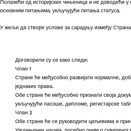
Полазећи од историјских чињеница и не доводећи у
основним питањима, укључујући питања статуса,
У жељи да створе услове за сарадњу између Страна 
Договорили су се како следи:
Члан 1
Стране ће међусобно развијати нормалне, доб
једнаких права.
Обе стране ће међусобно признати своја доку
укључујући пасоше, дипломе, регистарске табл
Члан 2
Обе стране ће се руководити циљевима и пр
Уједињених нација, посебно оним о сувереној