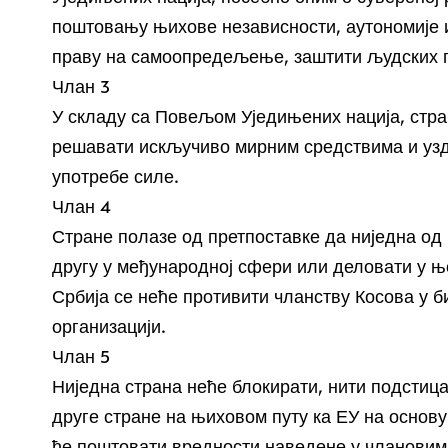
поштовању њихове независности, аутономије и
праву на самоопредељење, заштити људских п
Члан 3
У складу са Повељом Уједињених нација, стра
решавати искључиво мирним средствима и уз
употребе силе.
Члан 4
Стране полазе од претпоставке да ниједна о
другу у међународној сфери или деловати у њ
Србија се неће противити чланству Косова у б
организацији.
Члан 5
Ниједна страна неће блокирати, нити подстица
друге стране на њиховом путу ка ЕУ на основу
ће поштовати вредности наведене у члановима 