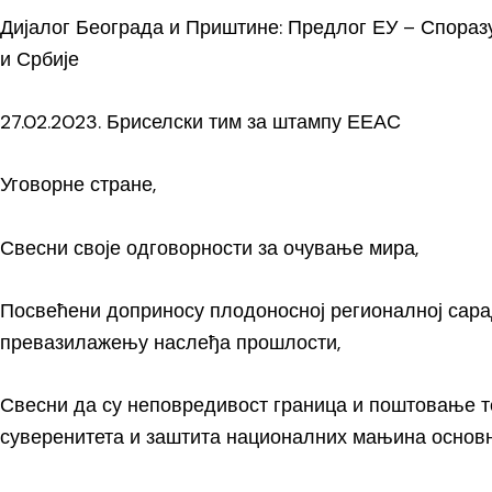
Дијалог Београда и Приштине: Предлог ЕУ – Спораз
и Србије
27.02.2023. Бриселски тим за штампу ЕЕАС
Уговорне стране,
Свесни своје одговорности за очување мира,
Посвећени доприносу плодоносној регионалној сара
превазилажењу наслеђа прошлости,
Свесни да су неповредивост граница и поштовање т
суверенитета и заштита националних мањина основн