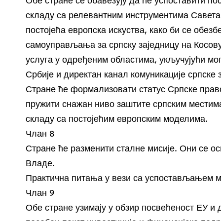
Обе стране се обавезују да ће успоставити по
складу са релевантним инструментима Савета
постојећа европска искуства, како би се обез
самоуправљања за српску заједницу на Косов
услуга у одређеним областима, укључујући мо
Србије и директан канал комуникације српске 
Стране ће формализовати статус Српске прав
пружити снажан ниво заштите српским местима
складу са постојећим европским моделима.
Члан 8
Стране ће разменити сталне мисије. Они се ос
Владе.
Практична питања у вези са успостављањем м
Члан 9
Обе стране узимају у обзир посвећеност ЕУ и 