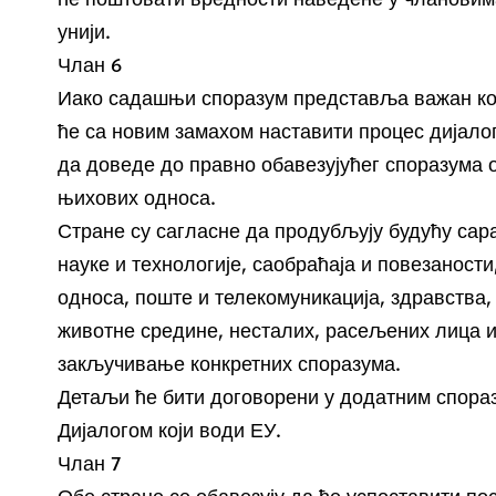
унији.
Члан 6
Иако садашњи споразум представља важан кор
ће са новим замахом наставити процес дијалог
да доведе до правно обавезујућег споразума 
њихових односа.
Стране су сагласне да продубљују будућу сар
науке и технологије, саобраћаја и повезаности
односа, поште и телекомуникација, здравства, 
животне средине, несталих, расељених лица и
закључивање конкретних споразума.
Детаљи ће бити договорени у додатним спораз
Дијалогом који води ЕУ.
Члан 7