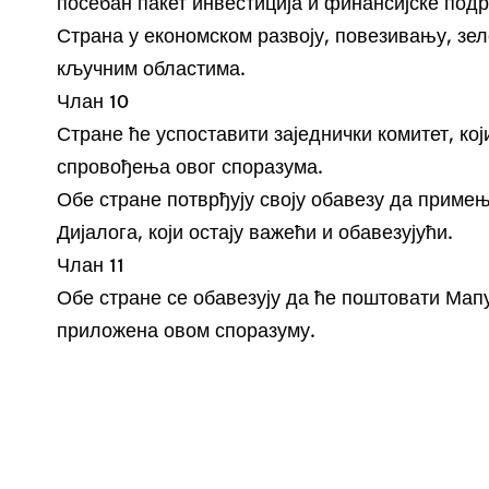
посебан пакет инвестиција и финансијске подр
Страна у економском развоју, повезивању, зел
кључним областима.
Члан 10
Стране ће успоставити заједнички комитет, ко
спровођења овог споразума.
Обе стране потврђују своју обавезу да приме
Дијалога, који остају важећи и обавезујући.
Члан 11
Обе стране се обавезују да ће поштовати Мапу
приложена овом споразуму.