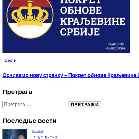
Вести
Оснивамо нову странку – Покрет обнове Краљевине 
Претрага
Последње вести
ВЕСТИ
05/08/2026