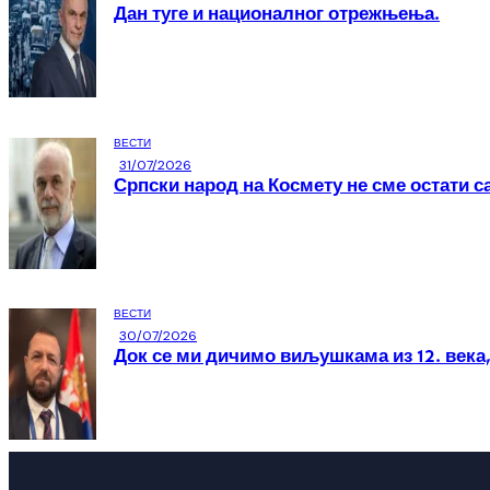
Дан туге и националног отрежњења.
ВЕСТИ
31/07/2026
Српски народ на Космету не сме остати с
ВЕСТИ
30/07/2026
Док се ми дичимо виљушкама из 12. века,