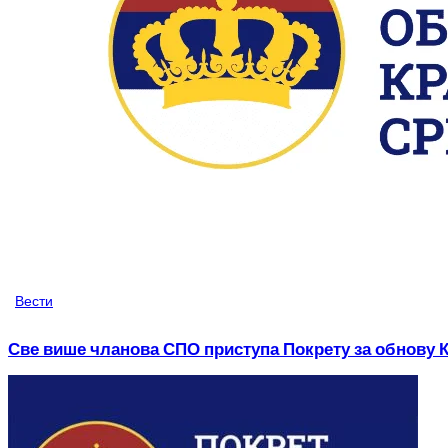
Вести
Све више чланова СПО приступа Покрету за обнову 