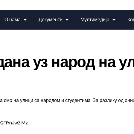
О нама
Документи
Мултимедија
Ко
дана уз народ на у
смо на улици са народом и студентима! За разлику од оних
c2FiYnJwZjMz