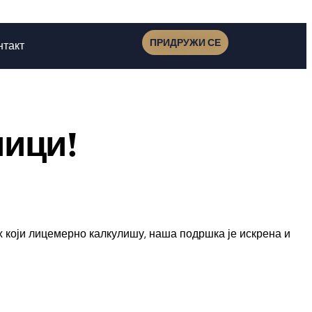
ПРИДРУЖИ СЕ
нтакт
лици!
 који лицемерно калкулишу, наша подршка је искрена и