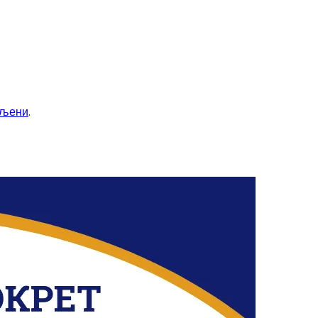
вљени
.