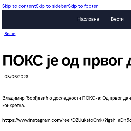
Skip to content
Skip to sidebar
Skip to footer
Насловна
Вести
Вести
ПОКС је од првог 
08/06/2026
Владимир Ђорђевић о доследности ПОКС-а: Од првог дана 
конкретна.
https://www.instagram.com/reel/DZUuKsfoCmk/?igsh=aDh5