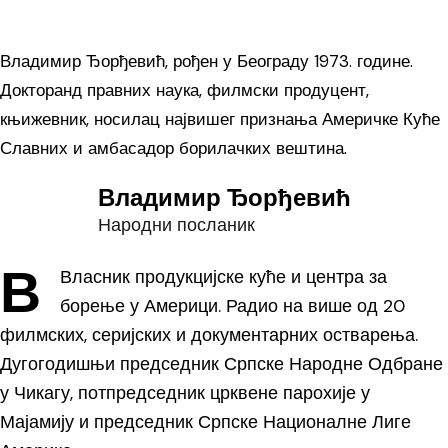
Владимир Ђорђевић, рођен у Београду 1973. године.
Докторанд правних наука, филмски продуцент,
књижевник, носилац највишег признања Америчке Куће
Славних и амбасадор борилачких вештина.
Владимир Ђорђевић
Народни посланик
В
Власник продукцијске куће и центра за
борење у Америци. Радио на више од 20
филмских, серијских и документарних остварења.
Дугогодишњи председник Српске Народне Одбране
у Чикагу, потпредседник црквене парохије у
Мајамију и председник Српске Националне Лиге