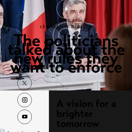
LEGISLATIVE DEBATES
The politicians
talked about the
new rules they
want to enforce
A vision for a
brighter
tomorrow