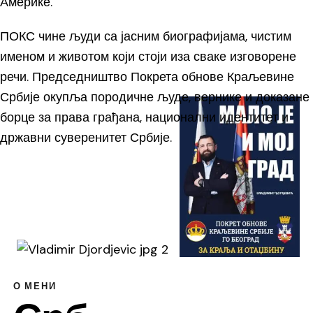
Америке.
ПОКС чине људи са јасним биографијама, чистим
именом и животом који стоји иза сваке изговорене
речи. Председништво Покрета обнове Краљевине
Србије окупља породичне људе, вернике и доказане
борце за права грађана, национални идентитет и
државни суверенитет Србије.
О МЕНИ