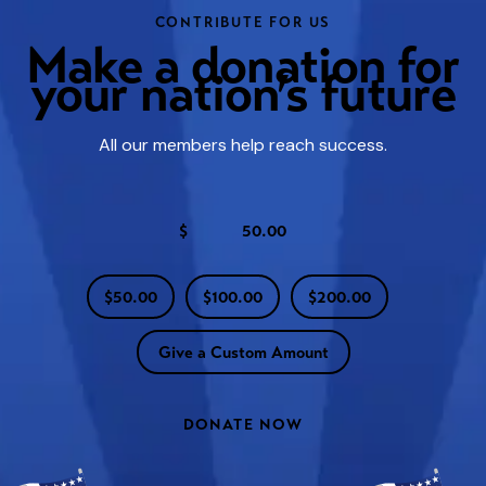
CONTRIBUTE FOR US
Make a donation for
your nation’s future
All our members help reach success.
$
$50.00
$100.00
$200.00
Give a Custom Amount
DONATE NOW