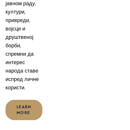
јавном раду,
култури,
привреди,
војсци и
друштвеној
борби,
спремни да
интерес
народа ставе
испред личне
користи.
LEARN
MORE