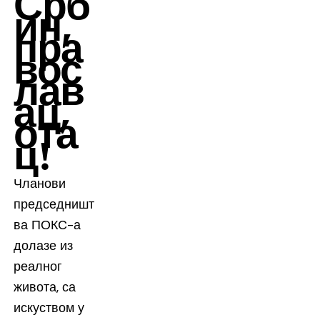
Срб
ин,
пра
вос
лав
ац,
ота
ц!
Чланови
председништ
ва ПОКС-а
долазе из
реалног
живота, са
искуством у