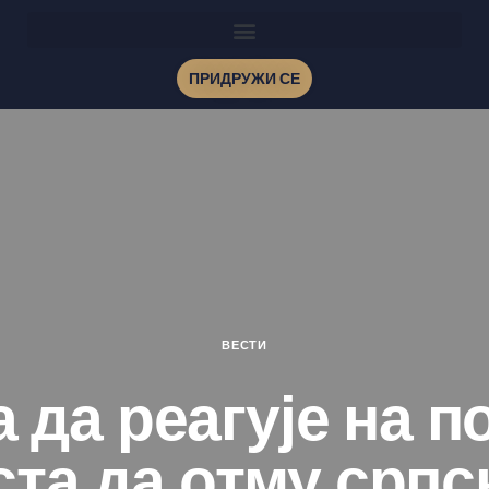
ПРИДРУЖИ СЕ
ВЕСТИ
 да реагује на п
та да отму српс