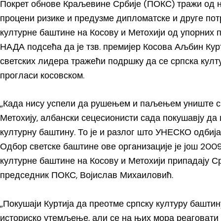
Покрет обнове Краљевине Србије (ПОКС) тражи од 
процени ризике и предузме дипломатске и друге пот
културне баштине на Косову и Метохији од упорних п
НАДА подсећа да је тзв. премијер Косова Аљбин Ку
светских лидера тражећи подршку да се српска култ
прогласи косовском.
„Када нису успели да рушењем и паљењем униште ср
Метохију, албански сецесионисти сада покушавју да и
културну баштину. То је и разлог што УНЕСКО одбија 
Одбор светске баштине ове организације је још 200
културне баштине на Косову и Метохији припадају Ср
председник ПОКС, Војислав Михаиловић.
„Покушаји Куртија да преотме српску културу баштин
историско утемљење, али се на њих мора реаговати 