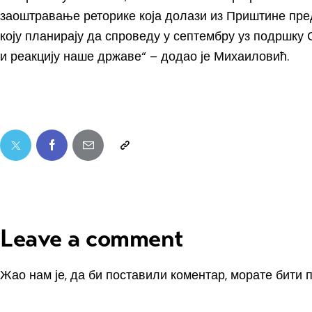
заоштравање реторике која долази из Приштине пред
коју планирају да спроведу у септембру уз подршку 
и реакцију наше државе“ – додао је Михаиловић.
Leave a comment
Жао нам је, да би поставили коментар, морате
бити 