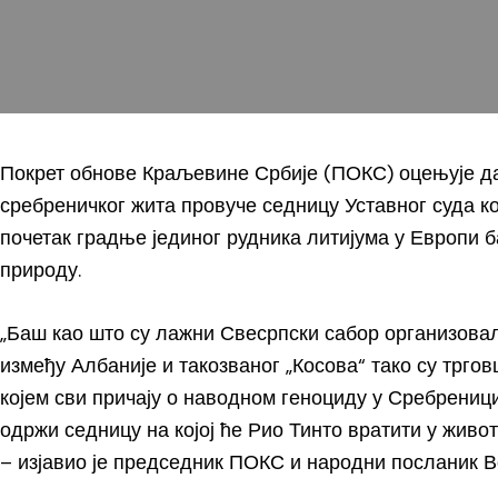
Покрет обнове Краљевине Србије (ПОКС) оцењује да
сребреничког жита провуче седницу Уставног суда 
почетак градње јединог рудника литијума у Европи б
природу.
„Баш као што су лажни Свесрпски сабор организовали
између Албаније и такозваног „Косова“ тако су тргов
којем сви причају о наводном геноциду у Сребрениц
одржи седницу на којој ће Рио Тинто вратити у живот,
– изјавио је председник ПОКС и народни посланик 