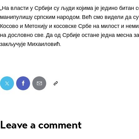
„На власти у Србији су људи којима је једино битан 
манипулишу српским народом. Већ смо видели да су
Косово и Метохију и косовске Србе на милост и немил
на дословно све. Да од Србије остане једна месна за
закључује Михаиловић.
Leave a comment