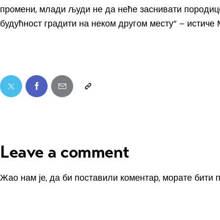
промени, млади људи не да неће заснивати породице 
будућност градити на неком другом месту“ – истиче
Leave a comment
Жао нам је, да би поставили коментар, морате
бити 