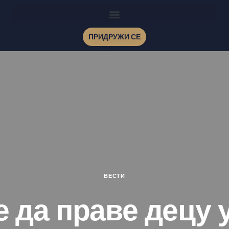
ПРИДРУЖИ СЕ
ВЕСТИ
 да праве децу 