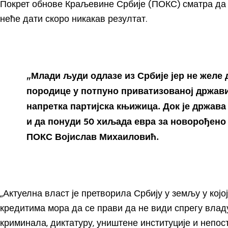
Покрет обнове Краљевине Србије (ПОКС) сматра да 
неће дати скоро никакав резултат.
„Млади људи одлазе из Србије јер не желе д
породице у потпуно приватизованој држави у
напретка партијска књижица. Док је држава 
и да понуди 50 хиљада евра за новорођено 
ПОКС Војислав Михаиловић.
„Актуелна власт је претворила Србију у земљу у којо
кредитима мора да се прави да не види спрегу влад
криминала, диктатуру, уништене институције и непос