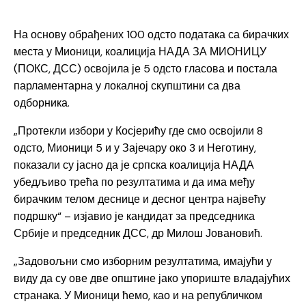
На основу обрађених 100 одсто података са бирачких
места у Мионици, коалиција НАДА ЗА МИОНИЦУ
(ПОКС, ДСС) освојила је 5 одсто гласова и постала
парламентарна у локалној скупштини са два
одборника.
„Протекли избори у Косјерићу где смо освојили 8
одсто, Мионици 5 и у Зајечару око 3 и Неготину,
показали су јасно да је српска коалиција НАДА
убедљиво трећа по резултатима и да има међу
бирачким телом деснице и десног центра највећу
подршку“ – изјавио је кандидат за председника
Србије и председник ДСС, др Милош Јовановић.
„Задовољни смо изборним резултатима, имајући у
виду да су ове две општине јако упориште владајућих
странака. У Мионици ћемо, као и на републичком