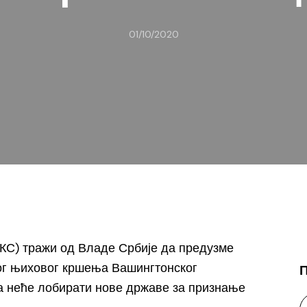
01/10/2020
КС) тражи од Владе Србије да предузме
ог њиховог кршења Вашингтонског
да неће лобирати нове државе за признање