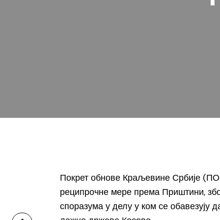
Покрет обнове Краљевине Србије (ПО
реципрочне мере према Приштини, зб
споразума у делу у ком се обавезују 