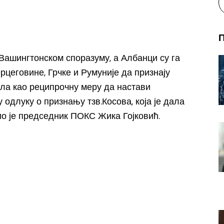
.Вашингтонском споразуму, а Албанци су га
цеговине, Грчке и Румуније да признају
ала као реципрочну меру да настави
длуку о признању тзв.Косова, која је дала
ио је председник ПОКС Жика Гојковић.