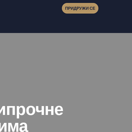
ПРИДРУЖИ СЕ
ципрочне
има