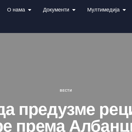
О нама
Документи
Мултимедија
ВЕСТИ
да предузме ре
ре према Албанц