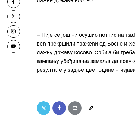
лажне државе Косово.
– Није се још ни осушио потпис на тзв
већ прекршили тражећи од Босне и Хер
лажну државу Косово. Србија би треб
кампању убеђивања земаља да повуку о
резултате у задње две године – изјав