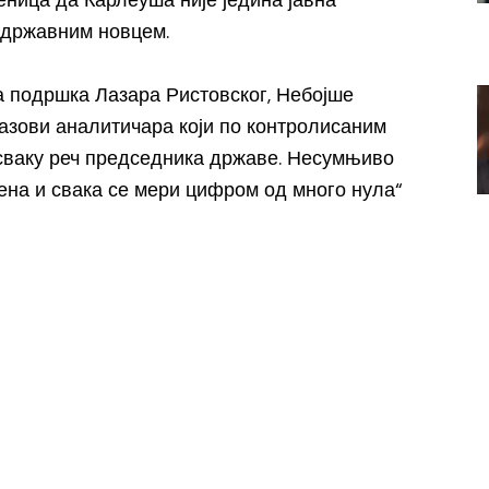
еница да Карлеуша није једина јавна
 државним новцем.
а подршка Лазара Ристовског, Небојше
назови аналитичара који по контролисаним
 сваку реч председника државе. Несумњиво
рена и свака се мери цифром од много нула“