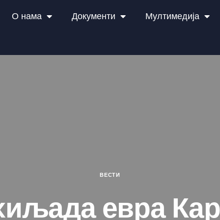
О нама
Документи
Мултимедија
ВЕСТИ
хиљада евра Ка