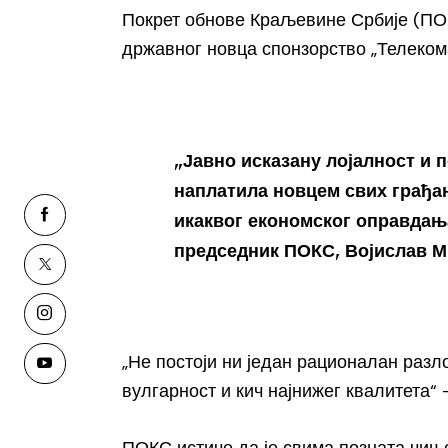
Покрет обнове Краљевине Србије (ПО
државног новца спонзорство „Телеком
„Јавно исказану лојалност и 
наплатила новцем свих грађан
икаквог економског оправдања
председник ПОКС, Војислав М
„Не постоји ни један рационалан разл
вулгарност и кич најнижег квалитета“ 