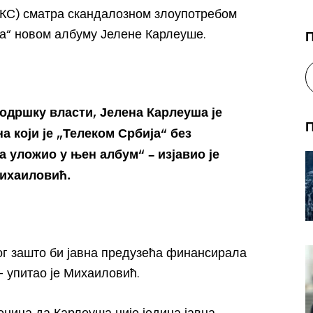
КС) сматра скандалозном злоупотребом
а“ новом албуму Јелене Карлеуше.
подршку власти, Јелена Карлеуша је
а који је „Телеком Србија“ без
 уложио у њен албум“ – изјавио је
ихаиловић.
ог зашто би јавна предузећа финансирала
– упитао је Михаиловић.