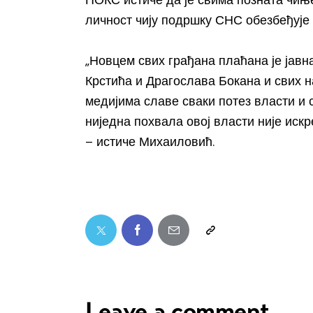
ПОКС истиче да је свима позната чињ
личност чију подршку СНС обезбеђује
„Новцем свих грађана плаћана је јавн
Крстића и Драгослава Бокана и свих 
медијима славе сваки потез власти и
ниједна похвала овој власти није иск
– истиче Михаиловић.
Leave a comment