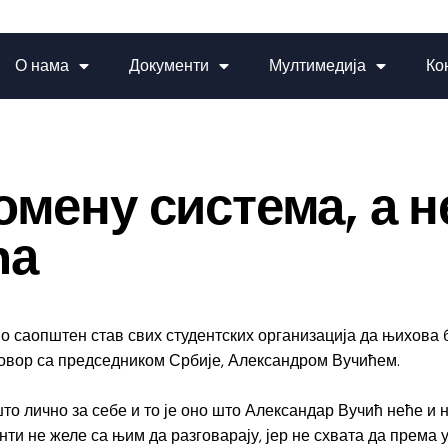
О нама
Документи
Мултимедија
Ко
мену система, а н
ћа
саопштен став свих студентских организација да њихова бо
зговор са председником Србије, Александром Вучићем.
што лично за себе и то је оно што Александар Вучић неће и 
нти не желе са њим да разговарају, јер не схвата да према