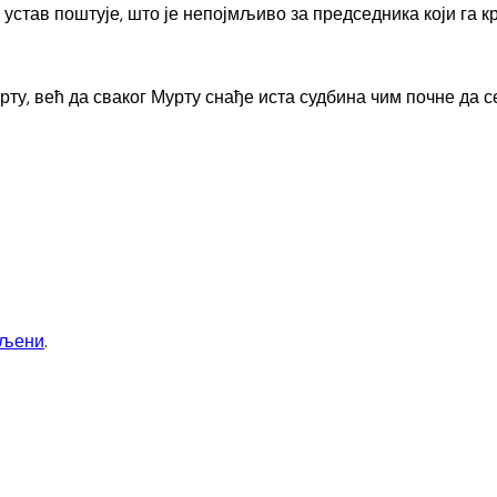
 устав поштује, што је непојмљиво за председника који га к
рту, већ да сваког Мурту снађе иста судбина чим почне да с
вљени
.