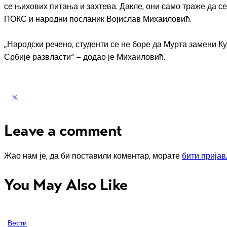
се њихових питања и захтева. Дакле, они само траже да се
ПОКС и народни посланик Војислав Михаиловић.
„Народски речено, студенти се не боре да Мурта замени Ку
Србије развласти“ – додао је Михаиловић.
Leave a comment
Жао нам је, да би поставили коментар, морате
бити прија
You May Also Like
Вести