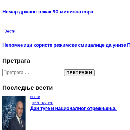
Немар државе тежак 50 милиона евра
Вести
Непоменици користе режимске смицалице да унизе ПO
Претрага
Последње вести
ВЕСТИ
05/08/2026
Дан туге и националног отрежњења.