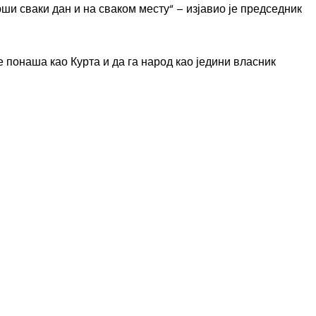
рши сваки дан и на сваком месту“ – изјавио је председник
е понаша као Курта и да га народ као једини власник