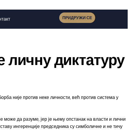
ПРИДРУЖИ СЕ
нтакт
е личну диктатуру
рба није против неке личности, већ против система у
не може да разуме, јер је њему опстанак на власти и лични
 уставу ингеренције председника су симболичне и не тичу