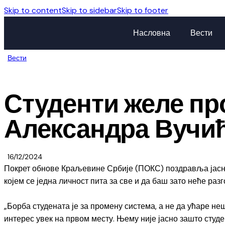
Skip to content
Skip to sidebar
Skip to footer
Насловна
Вести
Вести
Студенти желе про
Александра Вучи
16/12/2024
Покрет обнове Краљевине Србије (ПОКС) поздравља јасно 
којем се једна личност пита за све и да баш зато неће ра
„Борба студената је за промену система, а не да ућаре не
интерес увек на првом месту. Њему није јасно зашто студе