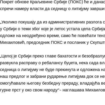
Покрет обнове Краљевине Србије (ПОКС) ће и данас
спречи намеру власти да седницу о литијуму заврши и
„Уколико покушају да из административних разлога 
у Србији о теми због које је летос устала цела Србија
одложе на неодређено време, само ће повећати тензи
Михаиловић, председник ПОКС и посланик у Скупшти
„Целој је Србији преко главе бахатости и безобразлу
развукла расправу о ребалансу буџета, нека сада в
седница о литијуму не буде прекинута и одложена н
наш предлог и забрани рударење литијума док се не 
омогућавале његову безбедну прераду, владајућа в
гурне прст у око свом народу“- наглашава Михаилов