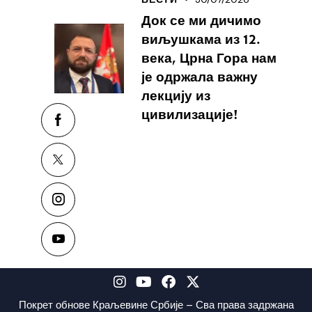
Док се ми дичимо
виљушкама из 12.
века, Црна Гора нам
је одржала важну
лекцију из
цивилизације!
Покрет обнове Краљевине Србије – Сва права задржана