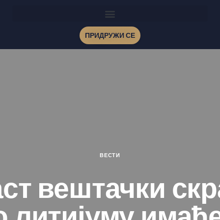
ПРИДРУЖИ СЕ
ВЕСТИ
аст вештачки скр
 литијуму имаћ