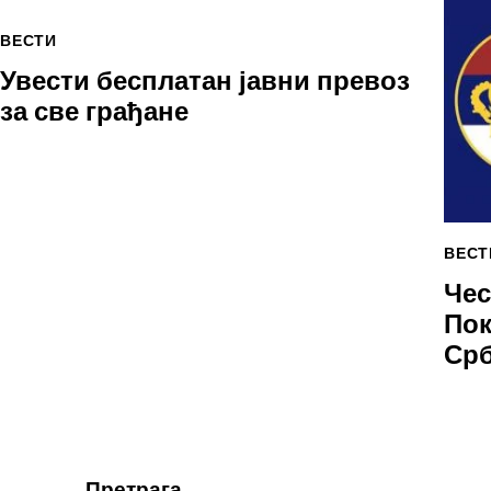
ВЕСТИ
Увести бесплатан јавни превоз
за све грађане
ВЕСТ
Чес
Пок
Срб
Претрага