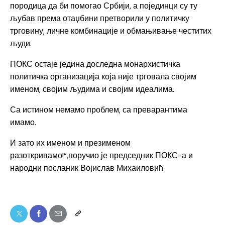
породица да би помогао Србији, а појединци су ту
љубав према отаџбини претворили у политичку
трговину, личне комбинације и обмањивање честитих
људи.
ПОКС остаје једина доследна монархистичка
политичка организација која није трговала својим
именом, својим људима и својим идеалима.
Са истином немамо проблем, са преварантима
имамо.
И зато их именом и презименом
разоткривамо!“,поручио је председник ПОКС-а и
народни посланик Војислав Михаиловић.