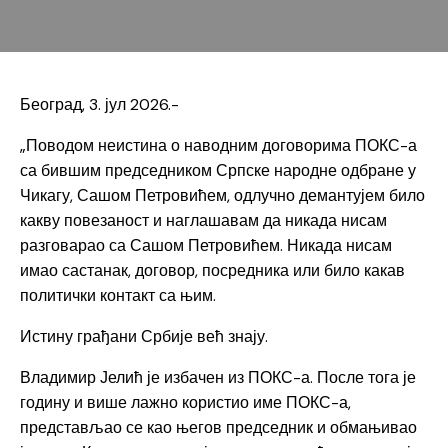
Београд, 3. јул 2026.-
„Поводом неистина о наводним договорима ПОКС-а
са бившим председником Српске народне одбране у
Чикагу, Сашом Петровићем, одлучно демантујем било
какву повезаност и наглашавам да никада нисам
разговарао са Сашом Петровићем. Никада нисам
имао састанак, договор, посредника или било какав
политички контакт са њим.
Истину грађани Србије већ знају.
Владимир Јелић је избачен из ПОКС-а. После тога је
годину и више лажно користио име ПОКС-а,
представљао се као његов председник и обмањивао