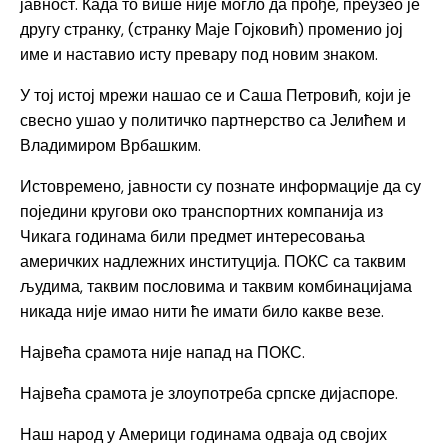
јавност. Када то више није могло да прође, преузео је
другу странку, (странку Маје Гојковић) променио јој
име и наставио исту превару под новим знаком.
У тој истој мрежи нашао се и Саша Петровић, који је
свесно ушао у политичко партнерство са Јелићем и
Владимиром Врбашким.
Истовремено, јавности су познате информације да су
поједини кругови око транспортних компанија из
Чикага годинама били предмет интересовања
америчких надлежних институција. ПОКС са таквим
људима, таквим пословима и таквим комбинацијама
никада није имао нити ће имати било какве везе.
Највећа срамота није напад на ПОКС.
Највећа срамота је злоупотреба српске дијаспоре.
Наш народ у Америци годинама одваја од својих